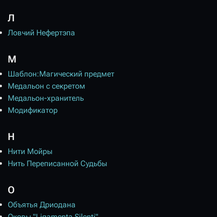
Л
Ловчий Нефертэпа
М
Шаблон:Магический предмет
Медальон с секретом
Медальон-хранитель
Модификатор
Н
Нити Мойры
Нить Переписанной Судьбы
О
Объятья Дриодана
Оковы "Ligamenta Silenti"