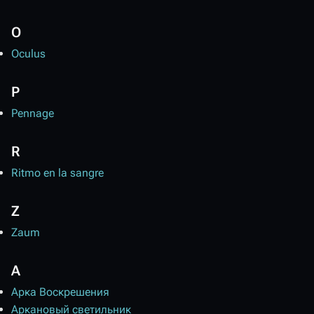
O
Oculus
P
Pennage
R
Ritmo en la sangre
Z
Zaum
А
Арка Воскрешения
Аркановый светильник