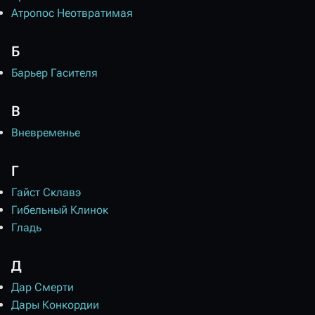
Атропос Неотвратимая
Б
Барьер Гасителя
В
Вневременье
Г
Гайст Склавэ
Гибельный Клинок
Гладь
Д
Дар Смерти
Дары Конкордии