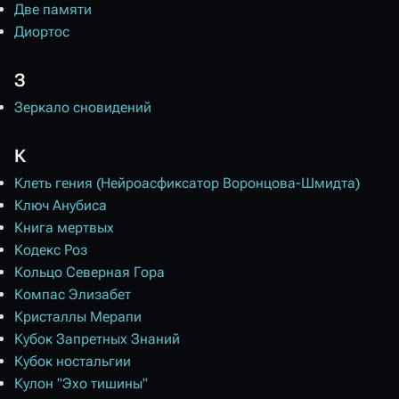
Две памяти
Диортос
З
Зеркало сновидений
К
Клеть гения (Нейроасфиксатор Воронцова-Шмидта)
Ключ Анубиса​
Книга мертвых
Кодекс Роз
Кольцо Северная Гора
Компас Элизабет
Кристаллы Мерапи
Кубок Запретных Знаний
Кубок ностальгии
Кулон "Эхо тишины"