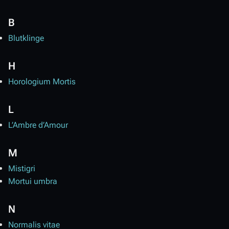
B
Blutklinge
H
Horologium Mortis
L
L’Ambre d’Amour
M
Mistigri
Mortui umbra
N
Normalis vitae