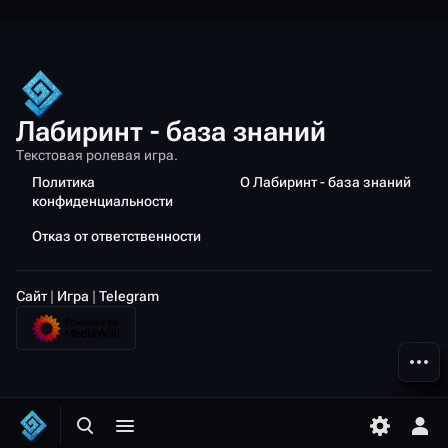
Лабиринт - база знаний
Текстовая ролевая игра.
Политика
О Лабиринт - база знаний
конфиденциальности
Отказ от ответственности
Сайт
|
Игра
|
Telegram
Допол
Открыть поиск
Открыть меню
Переключ
Отк