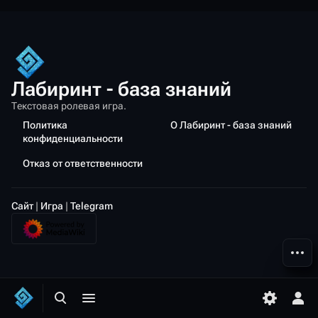
Лабиринт - база знаний
Текстовая ролевая игра.
Политика
О Лабиринт - база знаний
конфиденциальности
Отказ от ответственности
Сайт
|
Игра
|
Telegram
Допол
Открыть поиск
Открыть меню
Переключ
Отк