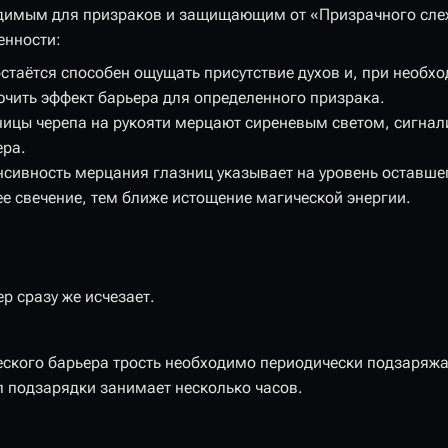
димым для призраков и защищающим от «Призрачного сле
енности:
стаётся способен ощущать присутствие духов и, при необх
ючить эффект барьера для определенного призрака.
ницы черепа на рукояти мерцают сиреневым светом, сигнал
ера.
нсивность мерцания глазниц указывает на уровень оставше
ее свечение, тем ближе истощение магической энергии.
ер сразу же исчезает.
ского барьера трость необходимо периодически подзаряжа
л подзарядки занимает несколько часов.