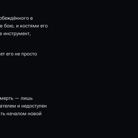
побеждённого в
в бою, и костями его
в инструмент,
т его не просто
 смерть — лишь
ателем и недоступен
ать началом новой