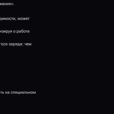
жения».
одимости, может
изируя о работе
гося заряда: чем
ть на специальном