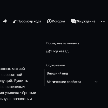
Поделиться этой страницей
Допо
Просмотры
associated-pages
Читать
Просмотр кода
История
Статья
Обсуждение
Последнее изменение
1 год назад
Содержание
танных магией
Внешний вид
невероятной
ыдущий. Рукоять
Магические свойства
ятся сиреневым
ция усилена чёрными
ьную прочность и