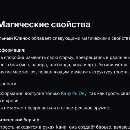
Магические свойства
льный Клинок
обладает следующими магическими свойств
сформация
: ‎
ть способна изменять свою форму, превращаясь в различн
его боя (меч, рапира, алебарда, коса и др.). Активируется
нятие мертвого», позволяющим изменять структуру трости.
енности:
сформация доступна только
Кану Ри Ону
, так как трость св
 и крови.
ть не может превращаться в огнестрельное оружие.
итический барьер
: ‎
 трость находится в руках Кана, она создаёт барьер, дела