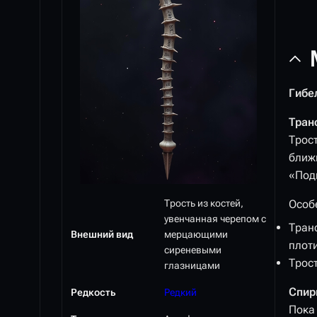
Гибе
Тран
Трос
ближн
«Под
Трость из костей,
Особ
увенчанная черепом с
Тран
Внешний вид
мерцающими
плоти
сиреневыми
Трос
глазницами
Спир
Редкость
Редкий
Пока