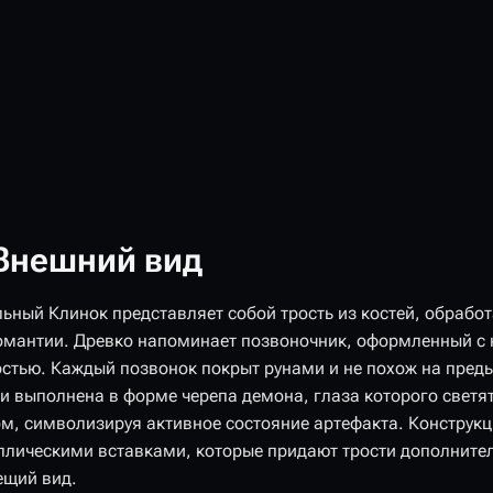
Внешний вид
льный Клинок представляет собой трость из костей, обрабо
омантии. Древко напоминает позвоночник, оформленный с 
остью. Каждый позвонок покрыт рунами и не похож на пред
ти выполнена в форме черепа демона, глаза которого свет
ом, символизируя активное состояние артефакта. Конструк
ллическими вставками, которые придают трости дополнител
ещий вид.