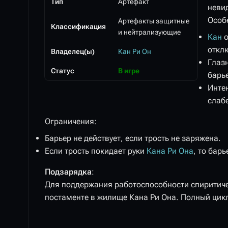
Тип
Артефакт
неви
Особ
Артефакты защитные
Классификация
и нейтрализующие
Кан
о
откл
Владелец(ы)
Кан Ри Он
Глаз
Статус
В игре
барь
Инте
слаб
Ограничения:
Барьер не действует, если трость не заряжена.
Если трость покидает руки
Кана Ри Она
, то барь
Подзарядка
: ‎
Для поддержания работоспособности спиритиче
постаменте в жилище Кана Ри Она. Полный цик