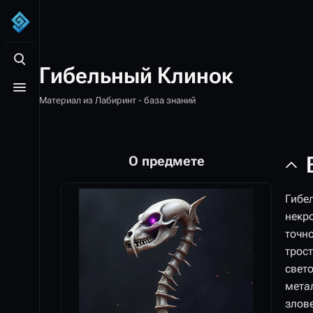
Открыть поиск
Гибельный Клинок
Открыть меню
Материал из Лабиринт - база знаний
О предмете
Гибе
некр
точн
трос
свет
мета
злов