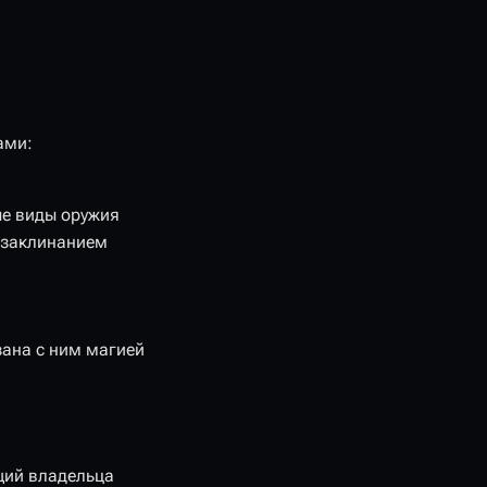
ами:
ые виды оружия
: заклинанием
язана с ним магией
ющий владельца