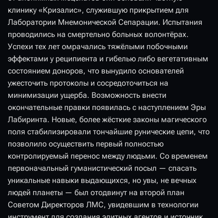
клинику «Кризалис», служившую прикрытием для
Лаборатории Мнемонической Сепарации. Испытания
проводились на смертельно больных волонтёрах.
Успехи тех лет омрачались тяжёлыми побочными
эффектами у реципиента и гибелью либо вегетативным
состоянием доноров, что вынудило основателей
ужесточить протоколы и сосредоточиться на
минимизации ущерба. Возможность внести
окончательные правки появилась с наступлением Эры
Лабиринта. Новые, более жёсткие законы магического
поля стабилизировали тончайшие рунические цепи, что
позволило осуществить первый полностью
контролируемый перенос между людьми. Со временем
первоначальный гуманистический посыл — спасать
уникальные навыки выдающихся, но увы, не вечных
людей планеты — был отодвинут на второй план
Советом Директоров ЛМС, увидевшим в технологии
инструмент для создания элитных агентов и источник