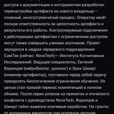
доступа к документации и инструментам разработки:
перенастройка артефакта на нового владельца –
сложный, многоступенчатый процесс. Оператор несёт
полную ответственность за целостность артефакта и
результаты его работы. Контролируемые подключения
к действующим артефактам с ограниченным доступом
могут также совершать ученики охотников. Проект
зародился в недрах передового подразделения
СимТек (сейчас: NovaTech)— Института Когнитивных
Исследований. Ведущие специалисты, Евгений
Воронцов (нейробиолог, рунолог) и Эрих Шмидт
(инженер-артефактор), поставили перед собой задачу
преодолеть биологические ограничения обучения. Их
целью стал прямой перенос компетенций в полном
объеме. После серии успехов на приматах и этического
конфликта с руководством NovaTech, Воронцов и
Шмидт тайно вывезли ключевые наработки. На гранты
от анонимных меценатов они основали частную