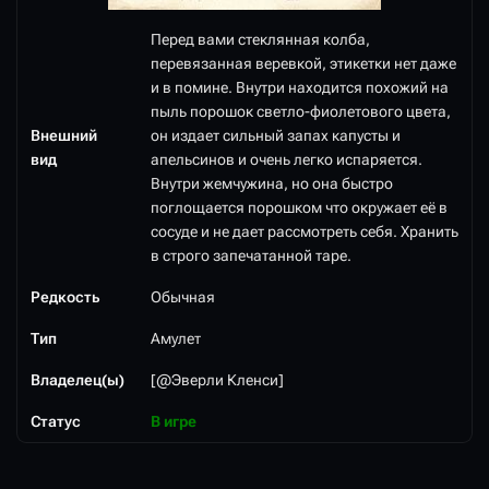
Перед вами стеклянная колба,
перевязанная веревкой, этикетки нет даже
и в помине. Внутри находится похожий на
пыль порошок светло-фиолетового цвета,
Внешний
он издает сильный запах капусты и
вид
апельсинов и очень легко испаряется.
Внутри жемчужина, но она быстро
поглощается порошком что окружает её в
сосуде и не дает рассмотреть себя. Хранить
в строго запечатанной таре.
Редкость
Обычная
Тип
Амулет
Владелец(ы)
[@Эверли Кленси]
Статус
В игре