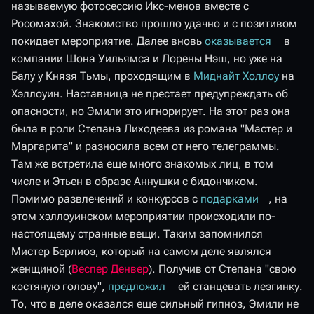
называемую фотосессию Икс-менов вместе с
Росомахой. Знакомство прошло удачно и с позитивом
покидает мероприятие. Далее вновь
оказывается
в
компании Шона Уильямса и Лорены Нэш, но уже на
Балу у Князя Тьмы, проходящим в
Миднайт Холлоу
на
Хэллоуин. Наставница не престает предупреждать об
опасности, но Эмили это игнорирует. На этот раз она
была в роли Степана Лиходеева из романа "Мастер и
Маргарита" и разносила всем от него телеграммы.
Там же встретила еще много знакомых лиц, в том
числе и Этьен в образе Аннушки с бидончиком.
Помимо развлечений и конкурсов с
подарками
, на
этом хэллоуинском мероприятии происходили по-
настоящему странные вещи. Таким запомнился
Мистер Берлиоз, который на самом деле являлся
женщиной (
Веспер Денвер
). Получив от Степана "свою
костяную голову",
предложил
ей станцевать лезгинку.
То, что в деле оказался еще сильный гипноз, Эмили не