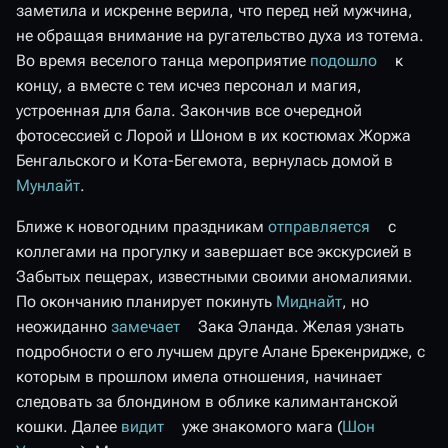
заметила и искренне верила, что перед ней мужчина,
не обращая внимание на ругательство духа из тотема.
Во время веселого танца мероприятие
подошло
к
концу, а вместе с тем исчез персонал и магия,
устроенная для бала. Закончив все очередной
фотосессией с Лорой и Шоном в их костюмах Жоржа
Бенгальского и Кота-Бегемота, вернулась домой в
Мунлайт
.
Ближе к новогодним праздникам
отправляется
с
коллегами на прогулку и завершает все экскурсией в
Забытых пещерах, известными своими аномалиями.
По окончанию планирует покинуть
Миднайт
, но
неожиданно
замечает
Зака Эланда. Желая узнать
подробности о его лучшем друге Алане Брекенридже, с
которым в прошлом имела отношения, начинает
следовать за блондином в облике калимантанской
кошки. Далее
видит
уже знакомого мага (
Шон