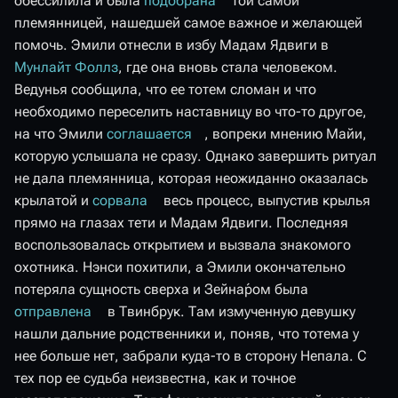
обессилила и была
подобрана
той самой
племянницей, нашедшей самое важное и желающей
помочь. Эмили отнесли в избу Мадам Ядвиги в
Мунлайт Фоллз
, где она вновь стала человеком.
Ведунья сообщила, что ее тотем сломан и что
необходимо переселить наставницу во что-то другое,
на что Эмили
соглашается
, вопреки мнению Майи,
которую услышала не сразу. Однако завершить ритуал
не дала племянница, которая неожиданно оказалась
крылатой и
сорвала
весь процесс, выпустив крылья
прямо на глазах тети и Мадам Ядвиги. Последняя
воспользовалась открытием и вызвала знакомого
охотника. Нэнси похитили, а Эмили окончательно
потеряла сущность сверха и Зейна́ром была
отправлена
в Твинбрук. Там измученную девушку
нашли дальние родственники и, поняв, что тотема у
нее больше нет, забрали куда-то в сторону Непала. С
тех пор ее судьба неизвестна, как и точное