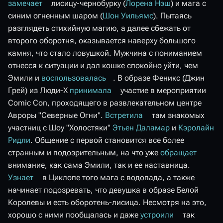
замечает
лисицу-чернобурку (
Лорена Нэш
) и мага с
синим огненным шаром (
Шон Уильямс
). Пытаясь
разглядеть стихийную магию, а далее сбежать от
второго оборотня, оказывается наверху большого
камня, что стало ловушкой. Мужчина с пониманием
отнесся к ситуации и дал кошке спокойно уйти, чем
Эмили и
воспользовалась
. В образе Феникс (Джин
Грей) из Люди-Х
принимала
участие в мероприятии
Comic Con, проходящего в развлекательном центре
Авроры "Северные Огни".
Встретила
там знакомых
участниц с Шоу "Холостяки"
Этьен Даламар
и
Кэролайн
Ридли
. Общение с первой становится все более
странным и подозрительным, на что уже
обращает
внимание, как сама Эмили, так и ее наставница.
Узнает
в Циклопе того мага с водопада, а также
начинает подозревать, что девушка в образе Белой
Королевы и есть оборотень-лисица. Несмотря на это,
хорошо с ними пообщалась и даже
устроили
так