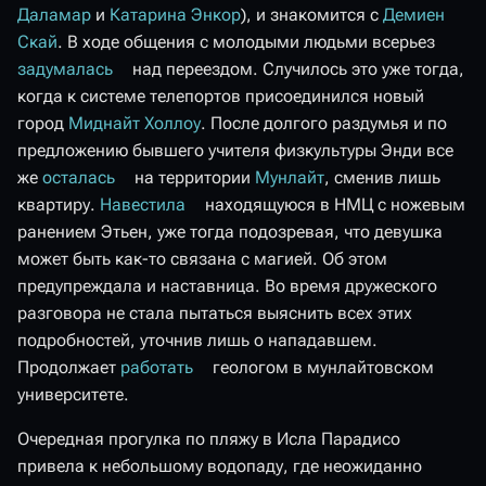
Даламар
и
Катарина Энкор
), и знакомится с
Демиен
Скай
. В ходе общения с молодыми людьми всерьез
задумалась
над переездом. Случилось это уже тогда,
когда к системе телепортов присоединился новый
город
Миднайт Холлоу
. После долгого раздумья и по
предложению бывшего учителя физкультуры Энди все
же
осталась
на территории
Мунлайт
, сменив лишь
квартиру.
Навестила
находящуюся в НМЦ с ножевым
ранением Этьен, уже тогда подозревая, что девушка
может быть как-то связана с магией. Об этом
предупреждала и наставница. Во время дружеского
разговора не стала пытаться выяснить всех этих
подробностей, уточнив лишь о нападавшем.
Продолжает
работать
геологом в мунлайтовском
университете.
Очередная прогулка по пляжу в Исла Парадисо
привела к небольшому водопаду, где неожиданно