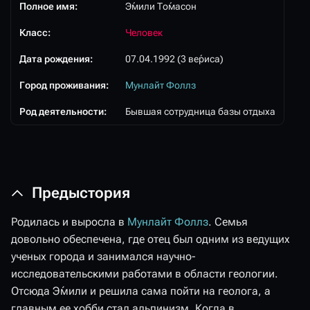
Полное имя:
Э́мили То́масон
Класс:
Человек
Дата рождения:
07.04.1992 (3 ве́риса)
Город проживания:
Мунлайт Фоллз
Род деятельности:
Бывшая сотрудница базы отдыха
Предыстория
Родилась и выросла в
Мунлайт Фоллз
. Семья
довольно обеспечена, где отец был одним из ведущих
ученых города и занимался научно-
исследовательскими работами в области геологии.
Отсюда Э́мили и решила сама пойти на геолога, а
главным ее хобби стал альпинизм. Когда в