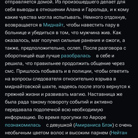
отправляется домой. Из произошедшего делает для
себя выводы в отношении Алана и Гарольда, и к кому
какие чувства могла испытывать. Немного отдохнув,
возвращается в
Миднайт
, чтобы навестить пару в
больнице и убедиться в том, что мужчина жив. Как
оказалось, маг получил сильные ранения и ожоги, а
также, предположительно, ослеп. После разговора с
оборотницей еще лучше
разобралась
в себе и
решила, что правильнее продолжить общение через
смс. Пришлось побывать и в полиции, чтобы ответить
на вопросы следователя относительно взрыва в
миднайтовской шахте, надеясь после этого вернутся к
прежней жизни и развивать магию. Наставница же
была рада такому повороту событий и активно
передавала подопечной всю необходимую
информацию. Во время прогулки по Авроре
познакомилась
с девушкой (
Амираниса Блэк
) с очень
необычным цветом волос и высоким парнем (
Нейтан