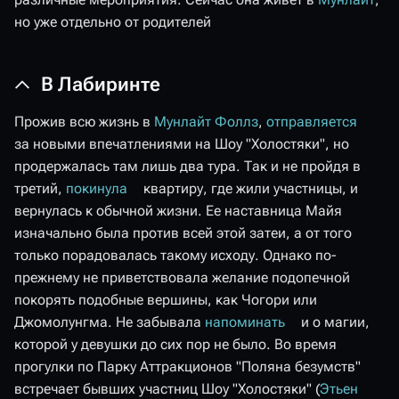
но уже отдельно от родителей
В Лабиринте
Прожив всю жизнь в
Мунлайт Фоллз
,
отправляется
за новыми впечатлениями на Шоу "Холостяки", но
продержалась там лишь два тура. Так и не пройдя в
третий,
покинула
квартиру, где жили участницы, и
вернулась к обычной жизни. Ее наставница Майя
изначально была против всей этой затеи, а от того
только порадовалась такому исходу. Однако по-
прежнему не приветствовала желание подопечной
покорять подобные вершины, как Чогори или
Джомолунгма. Не забывала
напоминать
и о магии,
которой у девушки до сих пор не было. Во время
прогулки по Парку Аттракционов "Поляна безумств"
встречает бывших участниц Шоу "Холостяки" (
Этьен