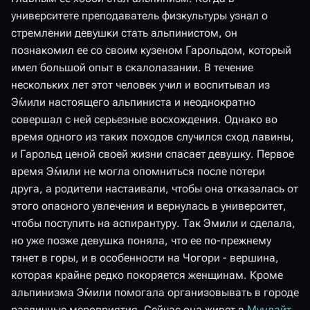
университете преподаватель физкультуры узнал о
стремлении девушки стать альпинистом, он
познакомил ее со своим кузеном Гарольдом, который
имел большой опыт в скалолазании. В течение
нескольких лет этот человек учил и воспитывал из
Э́мили настоящего альпиниста и неоднократно
совершал с ней серьезные восхождения. Однако во
время одного из таких походов случился сход лавины,
и Гарольд ценой своей жизни спасает девушку. Первое
время Э́мили не могла опомниться после потери
друга, а родители настаивали, чтобы она отказалась от
этого опасного увлечения и вернулась в университет,
чтобы поступить на аспирантуру. Так Эмили и сделала,
но уже позже девушка поняла, что ее по-прежнему
тянет в горы, и в особенности на Чогори - вершина,
которая крайне редко покоряется женщинам. Кроме
альпинизма Э́мили помогала организовывать в городе
различные мероприятия. Сейчас она живет в
Мунлайт
,