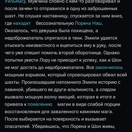
Уильямс
). Мужчина словно с кем-то разговаривал и
после зачем-то отправился в одну из заброшенных
шахт. Не слушая наставницу, спускается за ним вниз,
где
находят
бессознательную
Лорена Нэш
.
Оказалось, что девушка была похищена, а
недоброжелатель спрятался в тени. Эмили удается
отыскать неизвестного и вцепиться ему в руку, после
чего уже спешит помочь второй оборотнице. Однако
попытки увести Лору не приводят к успеху, как и Шон
не мог достать до недоброжелателя. Все
закончилось
мощным взрывом, который спровоцировал обвал всей
шахты. Произошедшее напомнило Эмили историю с
лавиной, убившего ее друга-альпиниста, а следом
вызвало мощную волну эмоций, которая в итоге и
привела к
появлению
магии в виде слабой порции
восстановления для заваленного камнями мага.
После выбирается на поверхность и вызывает
спасателей. Убедившись, что Лорена и Шон живы,