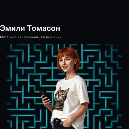
Эмили Томасон
Материал из Лабиринт - база знаний