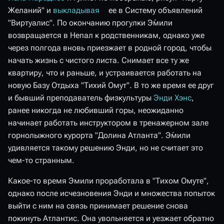
Желаний" и
выкладывая
ее в Систему объявлений
"Виртуалис". По окончанию прогулки Э́мили
возвращается в Непал к родственникам, однако уже
через полгода вновь приезжает в родной город, чтобы
начать жизнь с чистого листа. Снимает все ту же
квартиру, что и раньше, и устраивается работать на
новую Базу Отдыха "Тихий Омут". В то же время ее друг
и бывший преподаватель физкультуры
Энди Хэнс
,
ранее никогда не любивший горы, неожиданно
начинает работать инструктором в тренажерном зале
горнолыжного курорта "Долина Атланта". Э́мили
удивляется такому решению Энди, но не считает это
чем-то странным.
Какое-то время Эмили проработала в "Тихом Омуте",
однако после исчезновения Энди и множества попыток
выйти с ним на связь принимает решение снова
покинуть Атлантис. Она увольняется и уезжает обратно