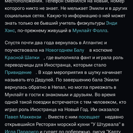
местоположения. Телефон сменился на новый, номер
которого никто не знает. Не мелькает Эмили и в других
социальных сетях. Какую-то информацию о ней может
знать только ее бывший учитель физкультуры
Энди
Хэнс
, по-прежнему живущий в
Мунлайт Фоллз
.
Спустя почти два года вернулась в Атлантис и
поучаствовала на
Новогоднем Балу
в костюме
Красной Шапки
, где выполняла фант и играла роль
переводчицы для Иностранца, которым стало
Привидение
. В ходе мероприятия в шутку начинает
называть его Дедулей. По завершению бала Э́мили
вернулась обратно в Непал, но могла приезжать в
Мунлайт в гости к знакомым и друзьям. Во время
одной такой поездки встречается с тем человеком, кто
играл роль Иностранца на Новый Год. Им оказался
Павел Маккензи
. Вместе с ним
посещает
недавно
открывшийся Ресторан морской кухни "У Штурвала" в
Исла Парадисо
и гуляет по побережью, рисуя "Карту