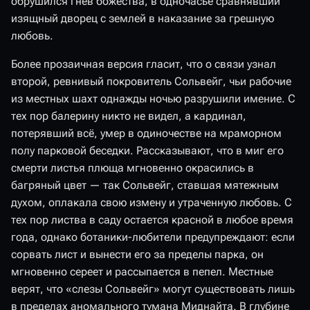
обрушился гнев божества, в одночасье сравнявший
изящный дворец с землей в наказание за грешную
любовь.
Более прозаичная версия гласит, что о связи узнал
второй, ревнивый покровитель Сольвейг, чьи рабочие
из местных шахт однажды ночью разрушили имение. С
тех пор балерину никто не видел, а кардинал,
потерявший всё, умер в одиночестве на мраморном
полу парковой беседки. Рассказывают, что в миг его
смерти листья плюща мгновенно окрасились в
багряный цвет — так Сольвейг, ставшая мятежным
духом, оплакала свою измену и утраченную любовь. С
тех пор листва в саду остается красной в любое время
года, однако ботаники-любители предупреждают: если
сорвать лист и вынести его за пределы парка, он
мгновенно сереет и рассыпается в пепел. Местные
верят, что «слезы Сольвейг» могут существовать лишь
в пределах аномального тумана Миднайта. В глубине