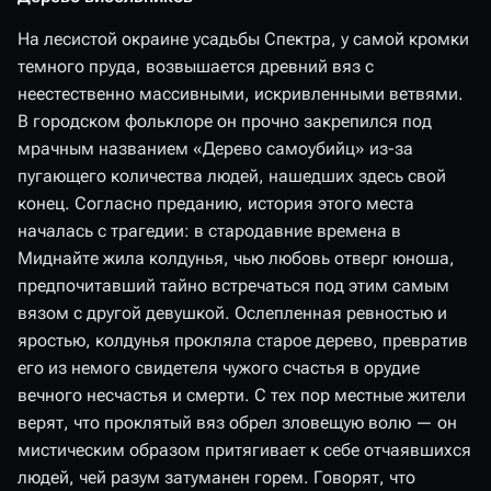
На лесистой окраине усадьбы Спектра, у самой кромки
темного пруда, возвышается древний вяз с
неестественно массивными, искривленными ветвями.
В городском фольклоре он прочно закрепился под
мрачным названием «Дерево самоубийц» из-за
пугающего количества людей, нашедших здесь свой
конец. Согласно преданию, история этого места
началась с трагедии: в стародавние времена в
Миднайте жила колдунья, чью любовь отверг юноша,
предпочитавший тайно встречаться под этим самым
вязом с другой девушкой. Ослепленная ревностью и
яростью, колдунья прокляла старое дерево, превратив
его из немого свидетеля чужого счастья в орудие
вечного несчастья и смерти. С тех пор местные жители
верят, что проклятый вяз обрел зловещую волю — он
мистическим образом притягивает к себе отчаявшихся
людей, чей разум затуманен горем. Говорят, что