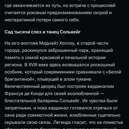
где заканчивается их путь, но встреча с процессией
считается роковым предзнаменованием скорой и
неотвратимой потери самого себя.
Сад тысячи слез и танец Сольвейг
На юго-востоке Миднайт Холлоу, в старой части
города, раскинулся заброшенный парк, хранящий
память о самой красивой и печальной истории
региона. В XVIII веке здесь возвышался роскошный
особняк, который современники сравнивали с «Белой
бригантиной», плывущей в алом тумане.
Величественный дворец был построен кардиналом
Франсуа де Конди для своей возлюбленной —
блистательной балерины Сольвейг. Их чувства были
запретными, и пока кардинал готовился отречься от
сана ради совместной жизни, влюбленные тщательно
скрывали свою связь. Легенда гласит, что на поместье