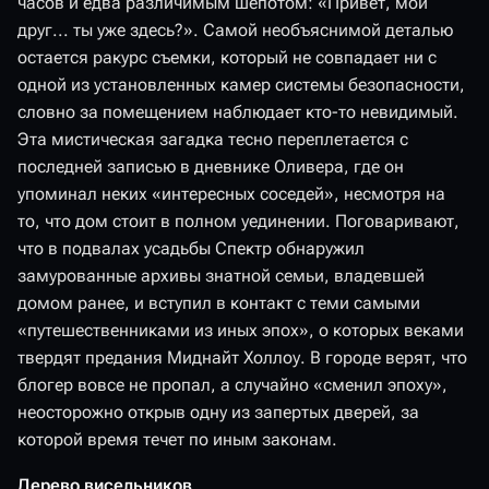
часов и едва различимым шепотом: «Привет, мой
друг... ты уже здесь?». Самой необъяснимой деталью
остается ракурс съемки, который не совпадает ни с
одной из установленных камер системы безопасности,
словно за помещением наблюдает кто-то невидимый.
Эта мистическая загадка тесно переплетается с
последней записью в дневнике Оливера, где он
упоминал неких «интересных соседей», несмотря на
то, что дом стоит в полном уединении. Поговаривают,
что в подвалах усадьбы Спектр обнаружил
замурованные архивы знатной семьи, владевшей
домом ранее, и вступил в контакт с теми самыми
«путешественниками из иных эпох», о которых веками
твердят предания Миднайт Холлоу. В городе верят, что
блогер вовсе не пропал, а случайно «сменил эпоху»,
неосторожно открыв одну из запертых дверей, за
которой время течет по иным законам.
Дерево висельников