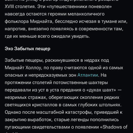
XVIII столетия. Эти «путешественники поневоле»
навсегда остаются героями меланхоличного
фольклора Миднайта, бесследно исчезая в тумане или,
напротив, внезапно появляясь в современности там,
где их меньше всего ожидали увидеть.
Эхо Забытых пещер
Забытые пещеры, раскинувшиеся в недрах под
Миднайт Холлоу, по праву считаются одной из самых
опасных и непредсказуемых зон
Атлантии
. На
протяжении столетий потомственные шахтеры
передавали из уст в уста предания о «духах шахт» —
незримых стражах, оберегающих скопления редких
светящихся кристаллов в самых глубоких штольнях.
Однако после масштабной катастрофы, приведшей к
закрытию выработок, старые легенды пополнились
пугающими свидетельствами о появлении «Shadows of