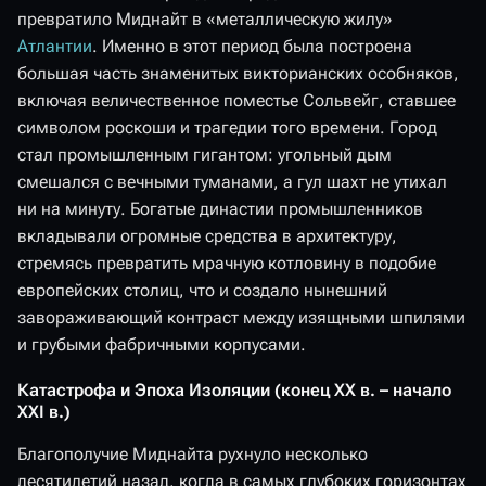
превратило Миднайт в «металлическую жилу»
Атлантии
. Именно в этот период была построена
большая часть знаменитых викторианских особняков,
включая величественное поместье Сольвейг, ставшее
символом роскоши и трагедии того времени. Город
стал промышленным гигантом: угольный дым
смешался с вечными туманами, а гул шахт не утихал
ни на минуту. Богатые династии промышленников
вкладывали огромные средства в архитектуру,
стремясь превратить мрачную котловину в подобие
европейских столиц, что и создало нынешний
завораживающий контраст между изящными шпилями
и грубыми фабричными корпусами.
Катастрофа и Эпоха Изоляции (конец XX в. – начало
XXI в.)
Благополучие Миднайта рухнуло несколько
десятилетий назад, когда в самых глубоких горизонтах