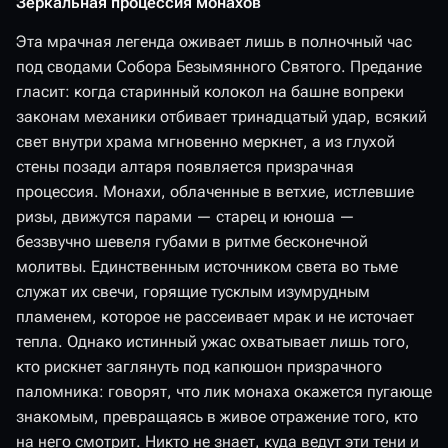
Зеркальная процессия монахов
Эта мрачная легенда оживает лишь в полночный час
под сводами Собора Безымянного Святого. Предание
гласит: когда старинный колокол на башне вопреки
законам механики отбивает тринадцатый удар, всякий
свет внутри храма мгновенно меркнет, а из глухой
стены позади алтаря появляется призрачная
процессия. Монахи, облаченные в ветхие, истлевшие
ризы, движутся парами — старец и юноша —
беззвучно шевеля губами в ритме бесконечной
молитвы. Единственным источником света во тьме
служат их свечи, горящие тусклым изумрудным
пламенем, которое не рассеивает мрак и не источает
тепла. Однако истинный ужас охватывает лишь того,
кто рискнет заглянуть под капюшон призрачного
паломника: говорят, что лик монаха окажется пугающе
знакомым, превращаясь в живое отражение того, кто
на него смотрит. Никто не знает, куда ведут эти тени и