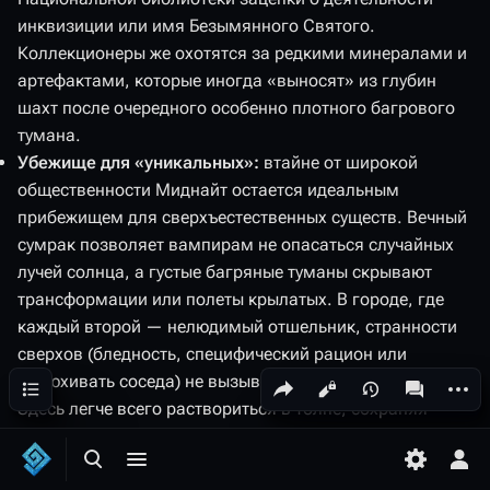
инквизиции или имя Безымянного Святого.
Коллекционеры же охотятся за редкими минералами и
артефактами, которые иногда «выносят» из глубин
шахт после очередного особенно плотного багрового
тумана.
Убежище для «уникальных»:
втайне от широкой
общественности Миднайт остается идеальным
прибежищем для сверхъестественных существ. Вечный
сумрак позволяет вампирам не опасаться случайных
лучей солнца, а густые багряные туманы скрывают
трансформации или полеты крылатых. В городе, где
каждый второй — нелюдимый отшельник, странности
сверхов (бледность, специфический рацион или
Содержание
Поделиться этой страницей
Допол
обнюхивать соседа) не вызывают лишних вопросов.
Просмотры
associated-
Здесь легче всего раствориться в толпе, сохраняя
полную анонимность.
Открыть поиск
Открыть меню
Переключ
Отк