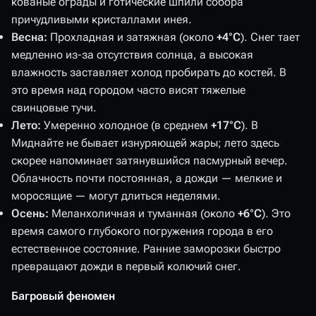
кованые ограды и готические шпили собора
причудливыми кристаллами инея.
Весна:
Прохладная и затяжная (около
+4°C
). Снег тает
медленно из-за отсутствия солнца, а высокая
влажность заставляет холод пробирать до костей. В
это время над городом часто висят тяжелые
свинцовые тучи.
Лето:
Умеренно холодное (в среднем
+17°C
). В
Миднайте не бывает изнуряющей жары; лето здесь
скорее напоминает затянувшийся пасмурный вечер.
Облачность почти постоянная, а дожди — мелкие и
моросящие — могут длиться неделями.
Осень:
Меланхоличная и туманная (около
+6°C
). Это
время самого глубокого погружения города в его
естественное состояние. Ранние заморозки быстро
превращают дожди в первый колючий снег.
Багровый феномен