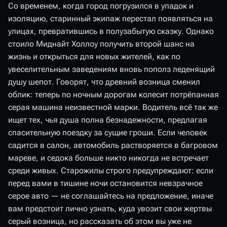
Со временем, когда город погрузился в упадок и
изоляцию, старинный экипаж перестал появляться на
улицах, превратившись в полузабытую сказку. Однако
стоило Миднайт Холлоу получить второй шанс на
жизнь и открыться для новых жителей, как по
увеселительным заведениям вновь пополз леденящий
душу шепот. Говорят, что древний возница сменил
облик: теперь по ночным дорогам колесит потрёпанная
серая машина неизвестной марки. Водитель всё так же
ищет тех, чья душа полна безнадежности, предлагая
спасительную поездку за сущие гроши. Если человек
садится в салон, автомобиль растворяется в багровом
мареве, и седока больше никто никогда не встречает
среди живых. Старожилы строго предупреждают: если
перед вами в тишине ночи остановится невзрачное
серое авто — не соглашайтесь на предложение, иначе
вам предстоит лично узнать, куда увозит свои жертвы
серый возница, но рассказать об этом вы уже не