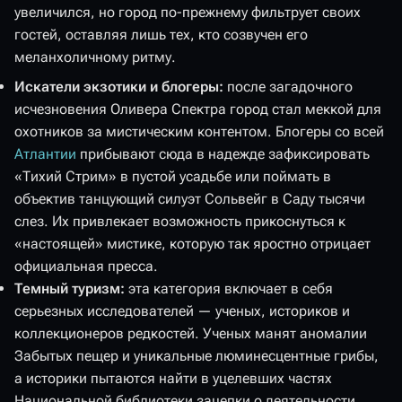
увеличился, но город по-прежнему фильтрует своих
гостей, оставляя лишь тех, кто созвучен его
меланхоличному ритму.
Искатели экзотики и блогеры:
после загадочного
исчезновения Оливера Спектра город стал меккой для
охотников за мистическим контентом. Блогеры со всей
Атлантии
прибывают сюда в надежде зафиксировать
«Тихий Стрим» в пустой усадьбе или поймать в
объектив танцующий силуэт Сольвейг в Саду тысячи
слез. Их привлекает возможность прикоснуться к
«настоящей» мистике, которую так яростно отрицает
официальная пресса.
Темный туризм:
эта категория включает в себя
серьезных исследователей — ученых, историков и
коллекционеров редкостей. Ученых манят аномалии
Забытых пещер и уникальные люминесцентные грибы,
а историки пытаются найти в уцелевших частях
Национальной библиотеки зацепки о деятельности