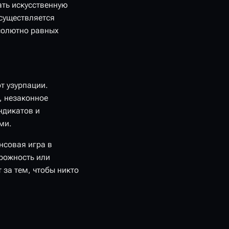
ть искусственную
осуществляется
бсолютно равных
т узурпации.
, незаконное
ндикатов и
ми.
нсовая игра в
рожность или
 за тем, чтобы никто