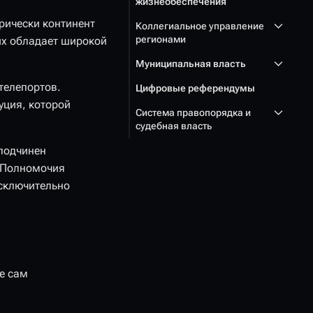
жизнеобеспечения
орически континент
Коллегиальное управление
регионами
их обладает широкой
Муниципальная власть
телепортов.
Цифровые референдумы
уция, которой
Система правопорядка и
судебная власть
 подчинен
. Полномочия
исключительно
е сам