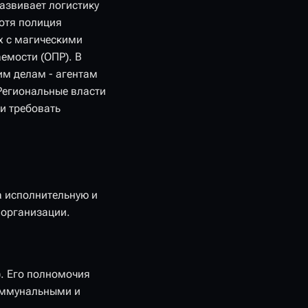
азвивает логистику
Хотя полиция
х с магическими
емости (ОПР). В
им делам - агентам
Региональные власти
и требовать
а исполнительную и
 организации.
. Его полномочия
коммунальными и