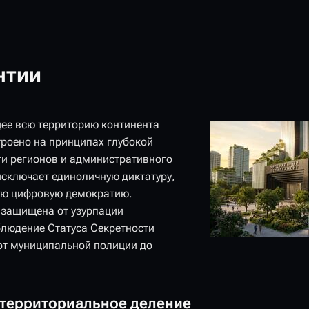
нтии
ее всю территорию континента
троено на принципах глубокой
и регионов и административного
исключает единоличную диктатуру,
ую цифровую демократию.
 защищена от узурпации
людение Статуса Секретности
от муниципальной полиции до
 территориальное деление