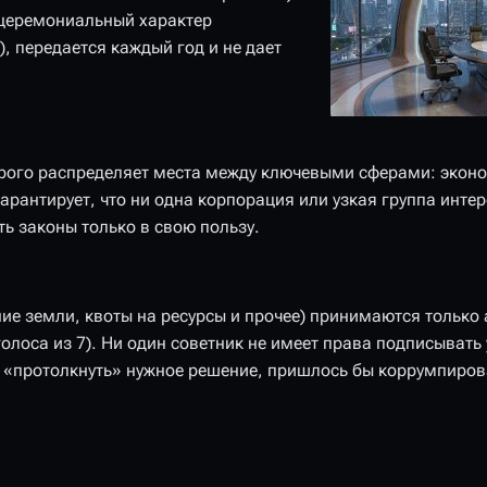
 церемониальный характер
), передается каждый год и не дает
трого распределяет места между ключевыми сферами: экон
арантирует, что ни одна корпорация или узкая группа инте
ть законы только в свою пользу.
ие земли, квоты на ресурсы и прочее) принимаются тольк
лоса из 7). Ни один советник не имеет права подписывать
бы «протолкнуть» нужное решение, пришлось бы коррумпиров