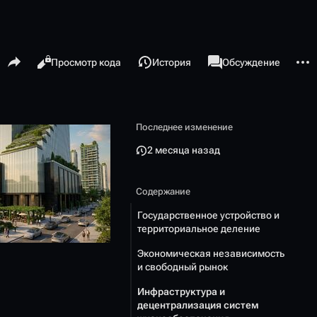
Поделиться этой страницей
Допо
Просмотры
associated-pages
Читать
Просмотр кода
История
Статья
Обсуждение
Последнее изменение
2 месяца назад
Содержание
Государственное устройство и
территориальное деление
Экономическая независимость
и свободный рынок
Инфраструктура и
децентрализация систем