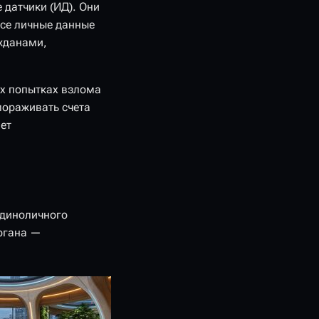
датчики (ИД). Они
Все личные данные
жданами,
х попытках взлома
мораживать счета
ет
единоличного
органа —