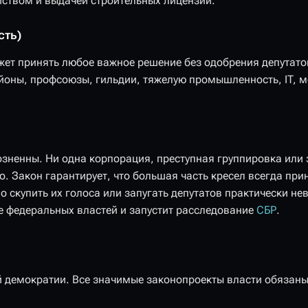
ством и выдачей строительных лицензий.
сть)
жет принять любое важное решение без одобрения депутато
йоны, профсоюзы, гильдии, тяжелую промышленность, IT, м
озненны. Ни одна корпорация, преступная группировка или 
. Закон гарантирует, что большая часть кресел всегда пр
скупить их голоса или запугать депутатов практически н
е федеральных властей и запустит расследование
СБР
.
 демократии. Все значимые законопроекты власти обязаны