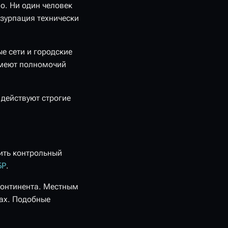
о. Ни один человек
узурпация технически
ые сети и городские
 имеют полномочий
 действуют строгие
ить контрольный
БР
.
континента. Местным
дах. Подобные