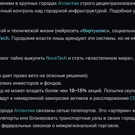
чением в крупных городах
Атлантии
строго децентрализован
олный контроль над городской инфраструктурой. Подобная 
ой и технической жизни (нейросеть
«
Виртуалис
»
, социальн
Tech
. Городские власти лишь арендуют эти системы, но не
смог тайно выкупить
NovaTech
и стать «властелином мира»,
о дает право вето на опасные решения).
лких инвесторов и фондов.
д не может владеть более чем
10–15%
акций. Попытки скуп
ведут к немедленной заморозке активов и расследованию
С
города
Атлантии
связаны сетью телепортов. Это «артерии» 
лепорты или блокировать транспортные узлы в своих горо
 федеральных законов о межрегиональной торговле.