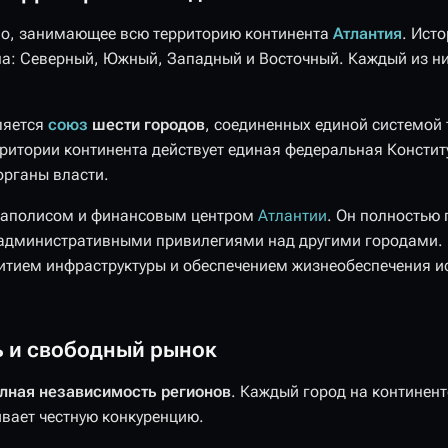
во, занимающее всю территорию континента
Атлантия
. Ист
она: Северный, Южный, Западный и Восточный. Каждый из н
ляется
союз
шести городов
, соединенных единой системой 
рритории континента действует единая федеральная Констит
органы власти.
гаполисом и финансовым центром
Атлантии
. Он полностью
т административными привилегиями над другими городами
итием инфраструктуры и обеспечением жизнеобеспечения 
 и свободный рынок
лная независимость регионов
. Каждый город на континент
вает честную конкуренцию.