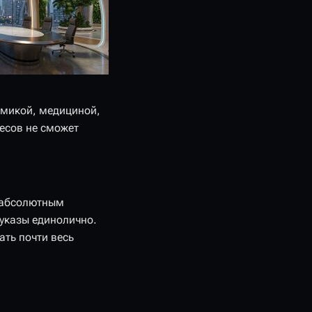
омикой, медициной,
ресов не сможет
о абсолютным
 указы единолично.
ать почти весь