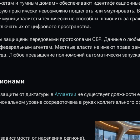
джетам и «умным домам» обеспечивают идентификационные 
орую практически невозможно подделать или эмулировать. 
 муниципалитеты технически не способны шпионить за гра
ключать их от цифрового пространства.
ы защищены передовыми протоколами СБР. Данные о любы
 федеральным агентам. Местные власти не имеют права за
уда. Любое превышение полномочий автоматически запуска
гионами
 защиты от диктатуры в
Атлантии
не существует должности 
гиональном уровне сосредоточена в руках коллегиального 
 зависимости от населения региона).