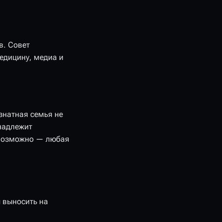
в. Совет
едицину, медиа и
знатная семья не
инадлежит
евозможно — любая
 выносить на