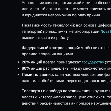
Управление связью, логистикой и жизнеобеспе
или местный орган власти не может получить п
и юридически невозможна по ряду причин.
Независимость технологий:
в
ся основа цифров
телепорты) принадлежит мегакорпорации
Nova
вмешиваться в их работу.
Федеральный контроль акций:
чтобы никто не 
правила владения акциями.
20% акций
всегда принадлежат
государству
(эт
80% акций
распределены между множеством ме
Лимит владения:
один частный человек или фон
пакет или обойти лимит через подставных лиц 
Телепорты и свобода передвижения:
крупные 
властям категорически запрещено отключать те
действия расцениваются как прямое нарушение