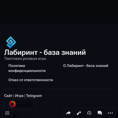
Лабиринт - база знаний
Текстовая ролевая игра.
Политика
О Лабиринт - база знаний
конфиденциальности
Отказ от ответственности
Сайт
|
Игра
|
Telegram
Содержание
Поделиться этой страницей
Допол
Просмотры
associated-