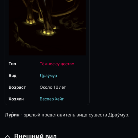
Тип
Тёмное существо
Вид
Дра́умур
Возраст
Около 10 лет
Хозяин
Веспер Хейг
Лу́рин
- зрелый представитель вида существ Дра́умур.
Внешний вид