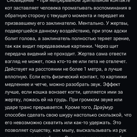
"Сновиденье" - при непрерывном зрительном контакте
кот заставляет человека проматывать воспоминания в
обратную сторону с текущего момента и передает их
призвавшему его заклинателю. Ментально. У жертвы,
подвергшейся данному воздействию, при этом адски
болит голова, а заклинатель полностью теряет зрение,
так как видит передаваемые картинки. Через щит
передача видений не проходит. Жертва сама отвести
взгляд не может, пока кто-то ее или пета не отвлечет.
Действует на расстоянии не более 1 метра, а лучше
вплотную. Если есть физический контакт, то картинки
медленнее и четче, можно разобрать звук. Эффект
лучше, если кошка вонзает когти, цепляется ими за
жертву, ложась ей на грудь. При громком звуке или
ударе транс прерывается. Кроме того, Дра́умур
способен сделать свою шкуру настолько скользкой, что
его невозможно схватить или как-то удержать. Это
позволяет существу, как мылу, выскальзывать из рук