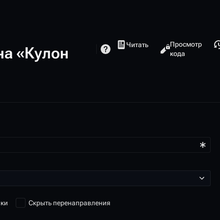
Просмотры
Просмотр
Читать
на «Кулон
кода
лки
Скрыть перенаправления