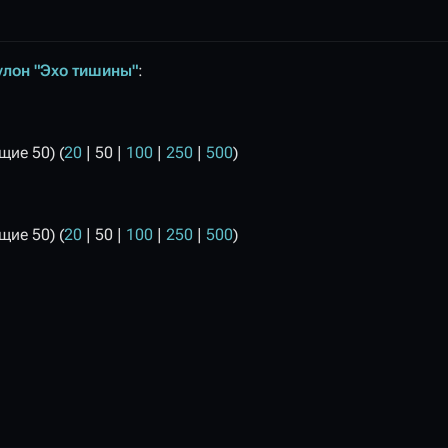
улон "Эхо тишины"
:
щие 50
) (
20
|
50
|
100
|
250
|
500
)
щие 50
) (
20
|
50
|
100
|
250
|
500
)