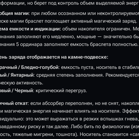
сформации, но берет под контроль объем выделяемой энерг
рбция магии
: при любом осознанном или неконтролируем
еске магии браслет поглощает активный магический заряд.
ема емкости и индикации:
объем накопителя ограничен. М
инания заполняют его медленно, мощные — значительно бы
инания 5 ординара заполняют емкость браслета полностью.
ень заряда отображается на камне-подвеске:
рачный / Бледно-голубой
: емкость пуста, носитель в стаби
ый / Янтарный
: средняя степень заполнения. Рекомендуетс
ческую активность.
овый / Черный
: критический перегруз.
ичный откат
: если абсорбер переполнен, но не снят, накоп
и магическая энергия начинает влиять на носителя. Эффект
идуально: это может выражаться в резких вспышках гнева, 
равданному риску и так далее. Либо бить по физиологии (
ость, тяжелые мигрени, тошнота). Носитель становится «са