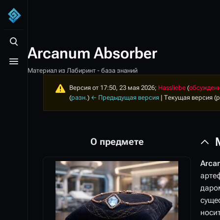
Открыть поиск
Arcanum Absorber
Открыть меню
Материал из Лабиринт - база знаний
Версия от 17:50, 23 мая 2026;
Hassliebe
(
обсужден
(
разн.
)
← Предыдущая версия
| Текущая версия (р
О предмете
Arca
арте
даром
суще
носи