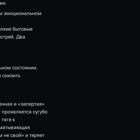
ии.
ом эмоциональном
елкие бытовые
стрей. Два
льном состоянии.
я снизить
ленная и «запертая»
 проявляется сугубо
тяге к
изматывающая
м не свой» и теряет