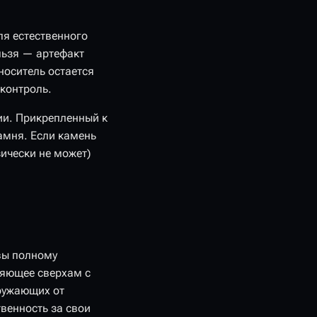
ля естественного
льзя — артефакт
носитель остается
контроль.
ии. Прикрепленный к
амня. Если камень
зически не может)
вы полному
ляющее сверхам с
кружающих от
твенность за свои