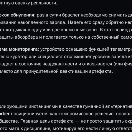
ватную оценку реальности.
окол обнуления
: раз в сутки браслет необходимо снимать д
еивания накопленного заряда. Надеть его сразу обратно не
ет «отдыха» в одну или две временные зоны. В этот период 
защиты абсорбера и полагается только на собственный само
ема мониторинга
: устройство оснащено функцией телеметр
телю куратор или специалист отслеживает уровень заряда к
впадает в состояние неадекватности и отказывается (или фи
 место для принудительной деактивации артефакта.
олирующими инстанциями в качестве гуманной альтернати
rber
позиционируется как компромиссное решение, позво
бществе. Главная цель артефакта — не просто защитить о
ого мага к дисциплине, мотивируя его нести личную ответс