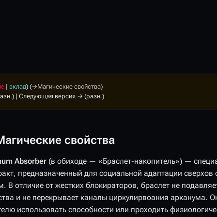
ие
|
вклад
)
(
→
Магические свойства
)
азн.) | Следующая версия → (разн.)
Магические свойства
num Absorber
(в обиходе — «Браслет-накопитель») — спец
факт, предназначенный для социальной адаптации сверхов
. В отличие от жестких блокираторов, браслет не подавляе
ства и не перекрывает каналы циркулирвоания арканума. О
телю использовать способности или проходить физиологиче