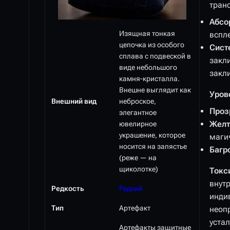
тран
Абсо
Изящная тонкая
вспл
цепочка из особого
Сист
сплава с подвеской в
закл
виде небольшого
закл
камня-кристалла.
Внешне выглядит как
Уров
Внешний вид
неброское,
Проз
элегантное
Желт
ювелирное
украшение, которое
маги
носится на запястье
Багр
(реже — на
щиколотке)
Токс
внутр
Редкость
Редкий
индив
Тип
Артефакт
неоп
устал
Артефакты защитные