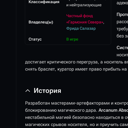
Классификация
адек
и нейтрализующие
Прот
Частный фонд
расс
Владелец(ы)
«Гармония Севера»
,
Фрида Салазар
требу
без 
Статус
В игре
Сист
носи
достигает критического перегруза, а носитель 
снять браслет, куратор имеет право прибыть на
История
Разработан мастерами-артефакторами и контр
блокированию магического дара.
Arcanum Abso
нестабильной магией безопасно находиться в о
магических срывов носителя, но и приучить сам