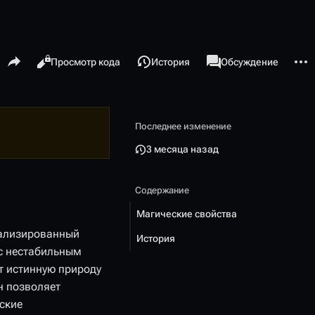
Поделиться этой страницей
Допо
Просмотры
associated-pages
Читать
Просмотр кода
История
Статья
Обсуждение
Последнее изменение
3 месяца назад
Содержание
Магические свойства
иализированный
История
 с нестабильным
т истинную природу
н позволяет
ские